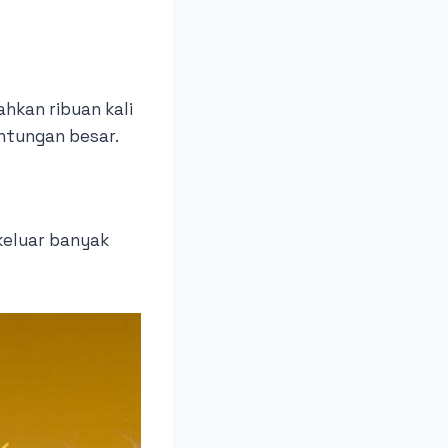
kan ribuan kali
untungan besar.
 keluar banyak