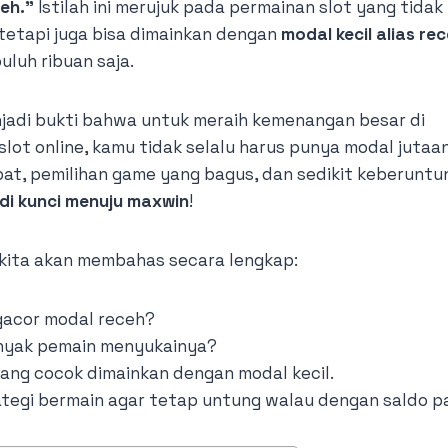
eh.”
Istilah ini merujuk pada permainan slot yang tida
 tetapi juga bisa dimainkan dengan
modal kecil alias re
uluh ribuan saja.
jadi bukti bahwa untuk meraih kemenangan besar di
slot online, kamu tidak selalu harus punya modal jutaa
pat, pemilihan game yang bagus, dan sedikit keberunt
adi kunci menuju maxwin
!
, kita akan membahas secara lengkap:
 gacor modal receh?
yak pemain menyukainya?
yang cocok dimainkan dengan modal kecil.
ategi bermain agar tetap untung walau dengan saldo p