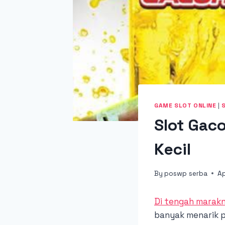
GAME SLOT ONLINE
|
Slot Gac
Kecil
By
poswp serba
Ap
Di tengah marak
banyak menarik 