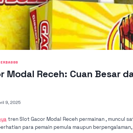
SERBA888
or Modal Receh: Cuan Besar da
ril 9, 2025
nya
tren Slot Gacor Modal Receh permainan , muncul sat
perhatian para pemain pemula maupun berpengalaman,