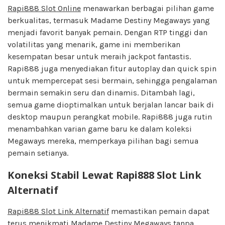
Rapi888 Slot Online
menawarkan berbagai pilihan game
berkualitas, termasuk Madame Destiny Megaways yang
menjadi favorit banyak pemain. Dengan RTP tinggi dan
volatilitas yang menarik, game ini memberikan
kesempatan besar untuk meraih jackpot fantastis.
Rapi888 juga menyediakan fitur autoplay dan quick spin
untuk mempercepat sesi bermain, sehingga pengalaman
bermain semakin seru dan dinamis. Ditambah lagi,
semua game dioptimalkan untuk berjalan lancar baik di
desktop maupun perangkat mobile. Rapi888 juga rutin
menambahkan varian game baru ke dalam koleksi
Megaways mereka, memperkaya pilihan bagi semua
pemain setianya.
Koneksi Stabil Lewat Rapi888 Slot Link
Alternatif
Rapi888 Slot Link Alternatif
memastikan pemain dapat
terus menikmati Madame Destiny Megaways tanpa