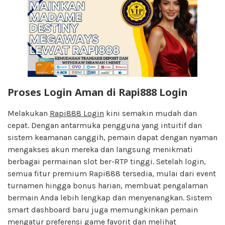
Proses Login Aman di Rapi888 Login
Melakukan
Rapi888 Login
kini semakin mudah dan
cepat. Dengan antarmuka pengguna yang intuitif dan
sistem keamanan canggih, pemain dapat dengan nyaman
mengakses akun mereka dan langsung menikmati
berbagai permainan slot ber-RTP tinggi. Setelah login,
semua fitur premium Rapi888 tersedia, mulai dari event
turnamen hingga bonus harian, membuat pengalaman
bermain Anda lebih lengkap dan menyenangkan. Sistem
smart dashboard baru juga memungkinkan pemain
mengatur preferensi game favorit dan melihat