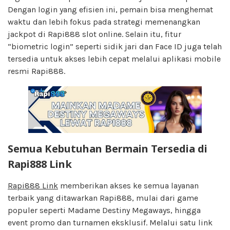
Dengan login yang efisien ini, pemain bisa menghemat
waktu dan lebih fokus pada strategi memenangkan
jackpot di Rapi888 slot online. Selain itu, fitur
“biometric login” seperti sidik jari dan Face ID juga telah
tersedia untuk akses lebih cepat melalui aplikasi mobile
resmi Rapi888.
Semua Kebutuhan Bermain Tersedia di
Rapi888 Link
Rapi888 Link
memberikan akses ke semua layanan
terbaik yang ditawarkan Rapi888, mulai dari game
populer seperti Madame Destiny Megaways, hingga
event promo dan turnamen eksklusif. Melalui satu link