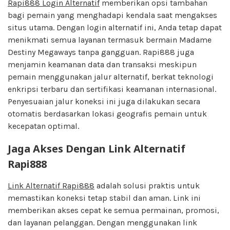
Rapi888 Login Alternatif
memberikan opsi tambahan
bagi pemain yang menghadapi kendala saat mengakses
situs utama. Dengan login alternatif ini, Anda tetap dapat
menikmati semua layanan termasuk bermain Madame
Destiny Megaways tanpa gangguan. Rapi888 juga
menjamin keamanan data dan transaksi meskipun
pemain menggunakan jalur alternatif, berkat teknologi
enkripsi terbaru dan sertifikasi keamanan internasional.
Penyesuaian jalur koneksi ini juga dilakukan secara
otomatis berdasarkan lokasi geografis pemain untuk
kecepatan optimal.
Jaga Akses Dengan Link Alternatif
Rapi888
Link Alternatif Rapi888
adalah solusi praktis untuk
memastikan koneksi tetap stabil dan aman. Link ini
memberikan akses cepat ke semua permainan, promosi,
dan layanan pelanggan. Dengan menggunakan link