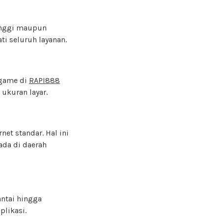
tinggi maupun
i seluruh layanan.
 game di
RAPI888
ukuran layar.
net standar. Hal ini
ada di daerah
antai hingga
plikasi.