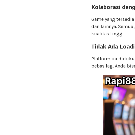
Kolaborasi den
Game yang tersedia
dan lainnya. Semua 
kualitas tinggi.
Tidak Ada Load
Platform ini diduku
bebas lag. Anda bi