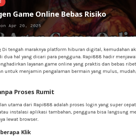
d
gen Game Online Bebas Risiko
on
Apr 20, 2025
e
Di tengah maraknya platform hiburan digital, kemudahan a
 dua hal yang dicari para pengguna. Rapi888 hadir menjaw
ghadirkan layanan game online yang praktis dan bebas ribet.
an untuk menjamin pengalaman bermain yang mulus, mudah
anpa Proses Rumit
an utama dari Rapi888 adalah proses login yang super cepat
 atau instalasi aplikasi tambahan, pengguna bisa langsung 
ya lewat browser.
berapa Klik