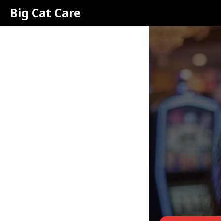
Big Cat Care