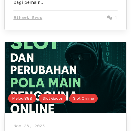
bagi pemain…
Mihawk Eyes
1
Melodi888
Slot Gacor
Slot Online
Nov 28, 2025