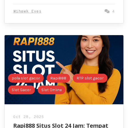
Mihawk Eyes
4
pola slot gacor
Rapi888
RTP slot gacor
Slot Gacor
Slot Online
Oct 28, 2025
Rapi888 Situs Slot 24 Jam: Tempat