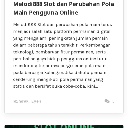
Melodi888 Slot dan Perubahan Pola
Main Pengguna Online
Melodi888 Slot dan perubahan pola main terus
menjadi salah satu platform permainan digital
yang mengalami peningkatan jumlah pemain
dalam beberapa tahun terakhir. Perkembangan
teknologi, pembaruan fitur permainan, serta
perubahan gaya hidup pengguna online turut
mendorong terjadinya pergeseran pola main
pada berbagai kalangan. Jika dahulu pemain
cenderung mengikuti pola permainan yang
statis dan bersifat suka coba-coba, kini…
Mihawk Eyes
5