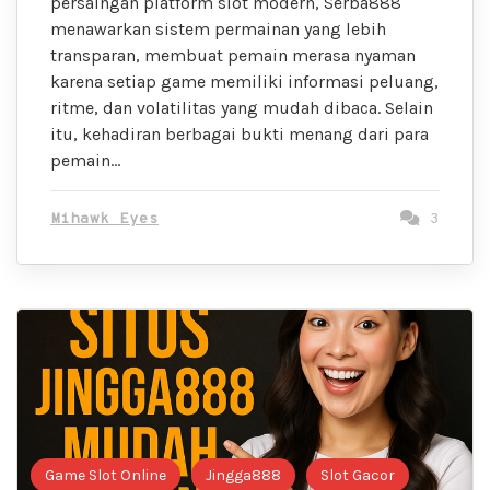
persaingan platform slot modern, Serba888
menawarkan sistem permainan yang lebih
transparan, membuat pemain merasa nyaman
karena setiap game memiliki informasi peluang,
ritme, dan volatilitas yang mudah dibaca. Selain
itu, kehadiran berbagai bukti menang dari para
pemain…
Mihawk Eyes
3
Game Slot Online
Jingga888
Slot Gacor