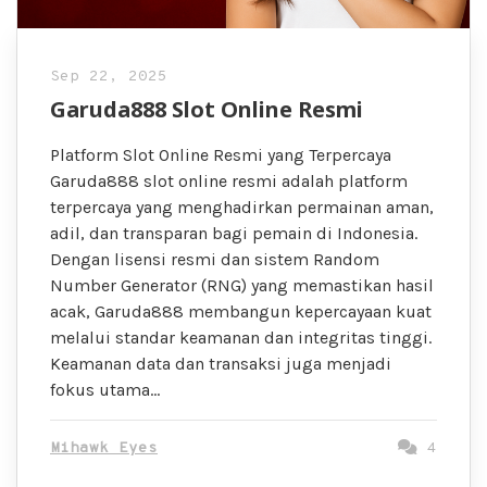
Sep 22, 2025
Garuda888 Slot Online Resmi
Platform Slot Online Resmi yang Terpercaya
Garuda888 slot online resmi adalah platform
terpercaya yang menghadirkan permainan aman,
adil, dan transparan bagi pemain di Indonesia.
Dengan lisensi resmi dan sistem Random
Number Generator (RNG) yang memastikan hasil
acak, Garuda888 membangun kepercayaan kuat
melalui standar keamanan dan integritas tinggi.
Keamanan data dan transaksi juga menjadi
fokus utama…
Mihawk Eyes
4