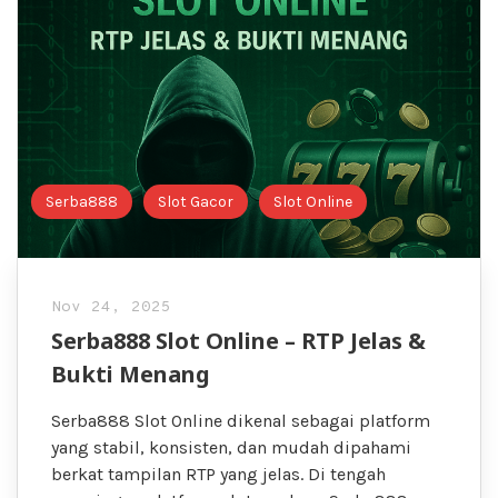
Serba888
Slot Gacor
Slot Online
Nov 24, 2025
Serba888 Slot Online – RTP Jelas &
Bukti Menang
Serba888 Slot Online dikenal sebagai platform
yang stabil, konsisten, dan mudah dipahami
berkat tampilan RTP yang jelas. Di tengah