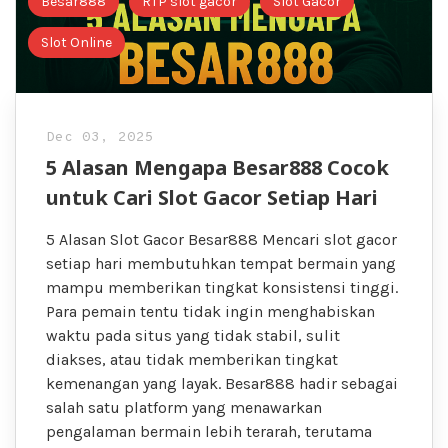
Besar888
RTP slot gacor
Slot Gacor
Slot Online
Dec 03, 2025
5 Alasan Mengapa Besar888 Cocok
untuk Cari Slot Gacor Setiap Hari
5 Alasan Slot Gacor Besar888 Mencari slot gacor
setiap hari membutuhkan tempat bermain yang
mampu memberikan tingkat konsistensi tinggi.
Para pemain tentu tidak ingin menghabiskan
waktu pada situs yang tidak stabil, sulit
diakses, atau tidak memberikan tingkat
kemenangan yang layak. Besar888 hadir sebagai
salah satu platform yang menawarkan
pengalaman bermain lebih terarah, terutama