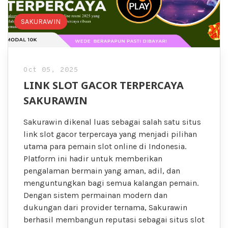
SAKURAWIN
Oct 05, 2025
LINK SLOT GACOR TERPERCAYA
SAKURAWIN
Sakurawin dikenal luas sebagai salah satu situs
link slot gacor terpercaya yang menjadi pilihan
utama para pemain slot online di Indonesia.
Platform ini hadir untuk memberikan
pengalaman bermain yang aman, adil, dan
menguntungkan bagi semua kalangan pemain.
Dengan sistem permainan modern dan
dukungan dari provider ternama, Sakurawin
berhasil membangun reputasi sebagai situs slot