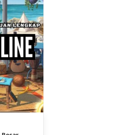
 Besar