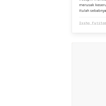
merusak keseru
Itulah sebabny
Issho Fujito