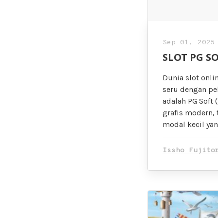
Sep 01, 2025
SLOT PG S
Dunia slot onl
seru dengan pel
adalah PG Soft 
grafis modern, 
modal kecil ya
Issho Fujito