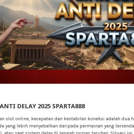
ANTI DELAY 2025 SPARTA888
 slot online, kecepatan dan kestabilan koneksi adalah dua h
ada yang lebih menyebalkan daripada permainan yang tersendat
, atau saat sistem delay di tengah proses taruhan. Situasi in