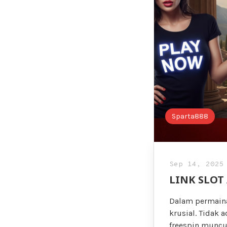
Sparta888
Sep 14, 2025
LINK SLOT 
Dalam permainan
krusial. Tidak 
freespin muncul