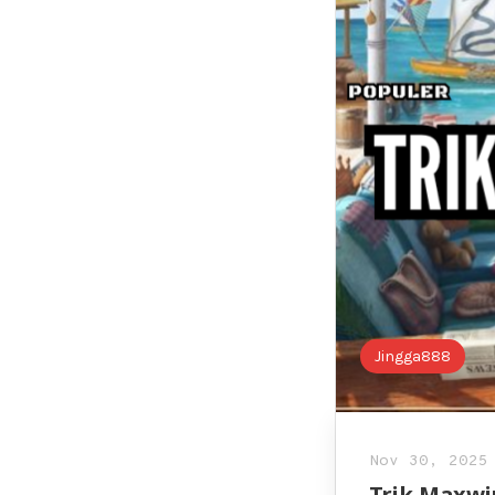
Jingga888
Nov 30, 2025
Trik Maxwi