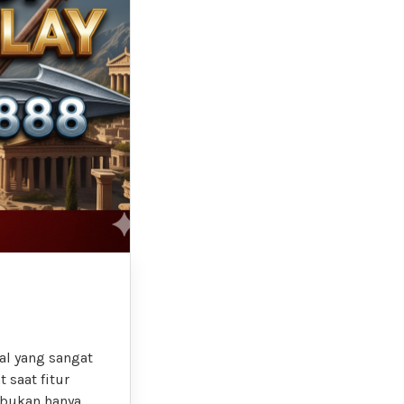
al yang sangat
 saat fitur
i bukan hanya