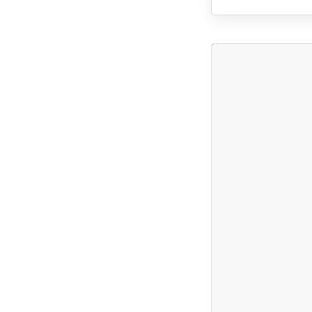
Jingga88