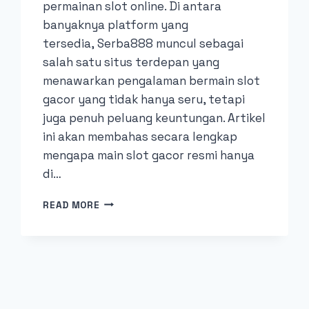
permainan slot online. Di antara
banyaknya platform yang
tersedia, Serba888 muncul sebagai
salah satu situs terdepan yang
menawarkan pengalaman bermain slot
gacor yang tidak hanya seru, tetapi
juga penuh peluang keuntungan. Artikel
ini akan membahas secara lengkap
mengapa main slot gacor resmi hanya
di…
MAIN
READ MORE
SLOT
GACOR
RESMI
HANYA
DI
SERBA888