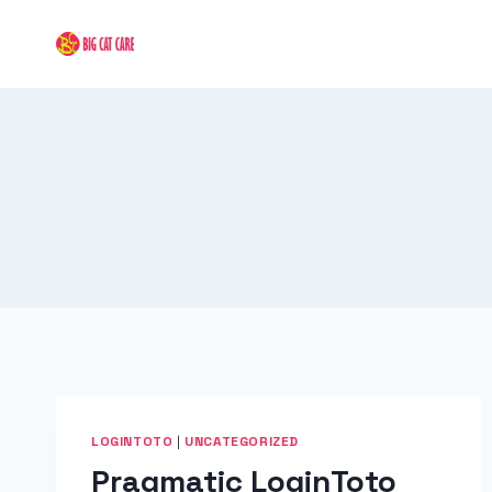
Skip
to
content
LOGINTOTO
|
UNCATEGORIZED
Pragmatic LoginToto