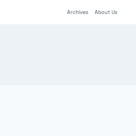
Archives
About Us