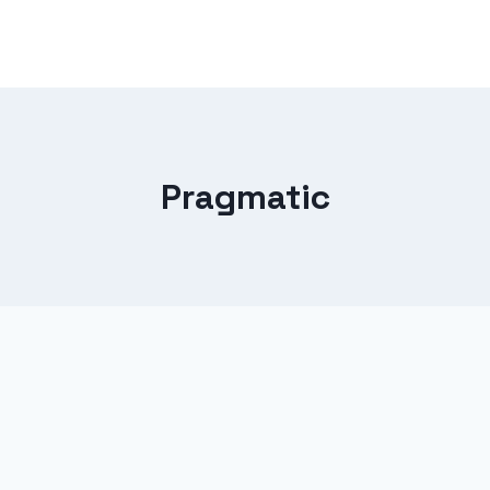
Pragmatic