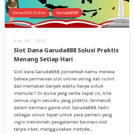
Game Slot Online
Garuda888
Aug 09, 2025
Slot Dana Garuda888 Solusi Praktis
Menang Setiap Hari
Slot dana Garuda888 pernahkah kamu merasa
bahwa permainan slot online sering kali rumit
dan memakan banyak waktu hanya untuk
memulai? Di dunia yang serba cepat ini, kita
semua ingin sesuatu yang praktis, termasuk
dalam bermain game slot. Garuda888 hadir
sebagai solusi tepat untuk para pemain yang
ingin menikmati pengalaman bermain slot
tanpa ribet, menggunakan metode…