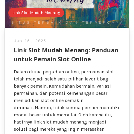
Link Slot Mudah Menang
Jun 16, 2025
Link Slot Mudah Menang: Panduan
untuk Pemain Slot Online
Dalam dunia perjudian online, permainan slot
telah menjadi salah satu pilihan favorit bagi
banyak pemain. Kemudahan bermain, variasi
permainan, dan potensi kemenangan besar
menjadikan slot online semakin
diminati. Namun, tidak semua pemain memiliki
modal besar untuk memulai. Oleh karena itu,
hadirnya link slot mudah menang menjadi
solusi bagi mereka yang ingin merasakan