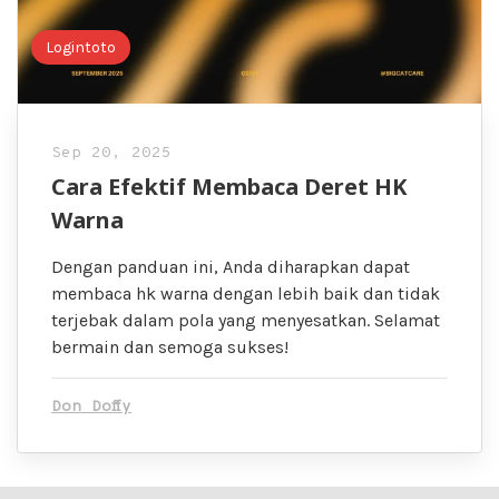
Logintoto
Sep 20, 2025
Cara Efektif Membaca Deret HK
Warna
Dengan panduan ini, Anda diharapkan dapat
membaca hk warna dengan lebih baik dan tidak
terjebak dalam pola yang menyesatkan. Selamat
bermain dan semoga sukses!
Don Doffy