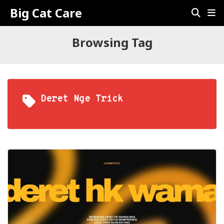
Big Cat Care
Browsing Tag
Deret Nge Trick