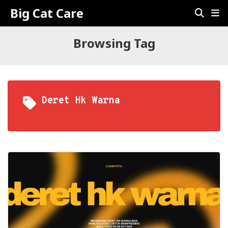
Big Cat Care
Browsing Tag
Deret Hk Warna