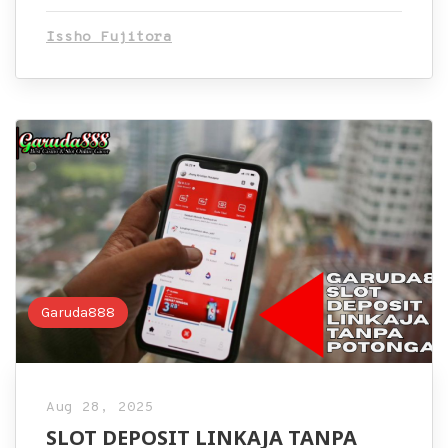
Issho Fujitora
Garuda888
Aug 28, 2025
SLOT DEPOSIT LINKAJA TANPA