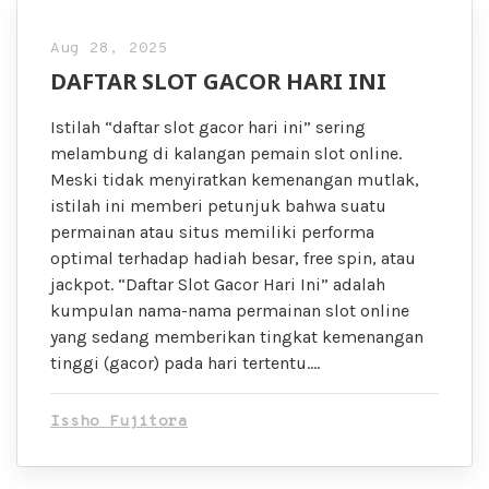
Aug 28, 2025
DAFTAR SLOT GACOR HARI INI
Istilah “daftar slot gacor hari ini” sering
melambung di kalangan pemain slot online.
Meski tidak menyiratkan kemenangan mutlak,
istilah ini memberi petunjuk bahwa suatu
permainan atau situs memiliki performa
optimal terhadap hadiah besar, free spin, atau
jackpot. “Daftar Slot Gacor Hari Ini” adalah
kumpulan nama-nama permainan slot online
yang sedang memberikan tingkat kemenangan
tinggi (gacor) pada hari tertentu….
Issho Fujitora