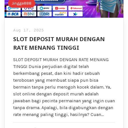
Jingga888
Aug 17, 2025
SLOT DEPOSIT MURAH DENGAN
RATE MENANG TINGGI
SLOT DEPOSIT MURAH DENGAN RATE MENANG
TINGGI Dunia perjudian digital telah
berkembang pesat, dan kini hadir sebuah
terobosan yang membuat siapa pun bisa
bermain tanpa perlu merogoh kocek dalam. Ya,
slot online dengan deposit murah adalah
jawaban bagi pecinta permainan yang ingin cuan
tanpa drama. Apalagi, bila digabungkan dengan
rate menang paling tinggi, hasilnya? Cuan…