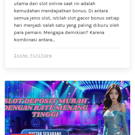
utama dari slot online saat ini adalah
kemudahan mendapatkan bonus. Di antara
semua jenis slot, istilah slot gacor bonus setiap
hari menjadi salah satu yang paling diburu oleh
para pemain. Mengapa demikian? Karena
kombinasi antara…
Issho Fujitora