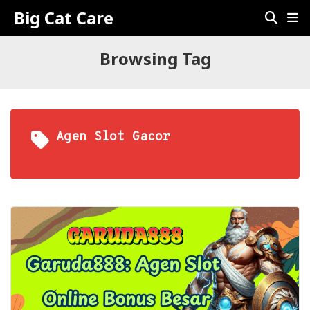
Big Cat Care
Browsing Tag
Agen Slot Gacor