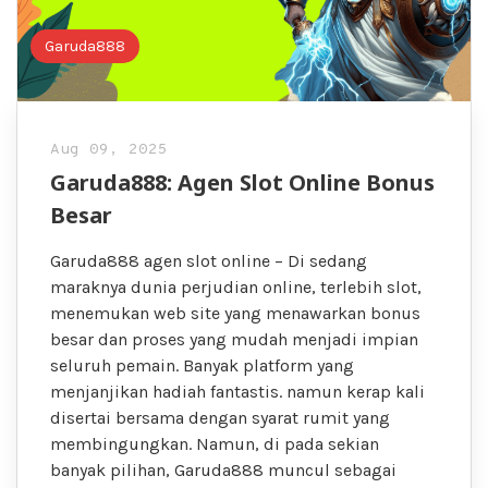
Garuda888
Aug 09, 2025
Garuda888: Agen Slot Online Bonus
Besar
Garuda888 agen slot online – Di sedang
maraknya dunia perjudian online, terlebih slot,
menemukan web site yang menawarkan bonus
besar dan proses yang mudah menjadi impian
seluruh pemain. Banyak platform yang
menjanjikan hadiah fantastis. namun kerap kali
disertai bersama dengan syarat rumit yang
membingungkan. Namun, di pada sekian
banyak pilihan, Garuda888 muncul sebagai