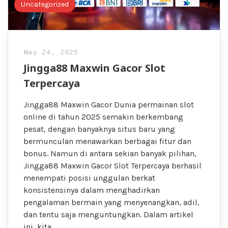
Uncategorized
May 24, 2025
Jingga88 Maxwin Gacor Slot
Terpercaya
Jingga88 Maxwin Gacor Dunia permainan slot
online di tahun 2025 semakin berkembang
pesat, dengan banyaknya situs baru yang
bermunculan menawarkan berbagai fitur dan
bonus. Namun di antara sekian banyak pilihan,
Jingga88 Maxwin Gacor Slot Terpercaya berhasil
menempati posisi unggulan berkat
konsistensinya dalam menghadirkan
pengalaman bermain yang menyenangkan, adil,
dan tentu saja menguntungkan. Dalam artikel
ini, kita…