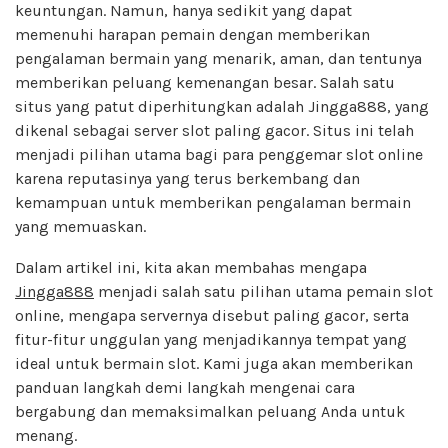
keuntungan. Namun, hanya sedikit yang dapat
memenuhi harapan pemain dengan memberikan
pengalaman bermain yang menarik, aman, dan tentunya
memberikan peluang kemenangan besar. Salah satu
situs yang patut diperhitungkan adalah Jingga888, yang
dikenal sebagai server slot paling gacor. Situs ini telah
menjadi pilihan utama bagi para penggemar slot online
karena reputasinya yang terus berkembang dan
kemampuan untuk memberikan pengalaman bermain
yang memuaskan.
Dalam artikel ini, kita akan membahas mengapa
Jingga888
menjadi salah satu pilihan utama pemain slot
online, mengapa servernya disebut paling gacor, serta
fitur-fitur unggulan yang menjadikannya tempat yang
ideal untuk bermain slot. Kami juga akan memberikan
panduan langkah demi langkah mengenai cara
bergabung dan memaksimalkan peluang Anda untuk
menang.