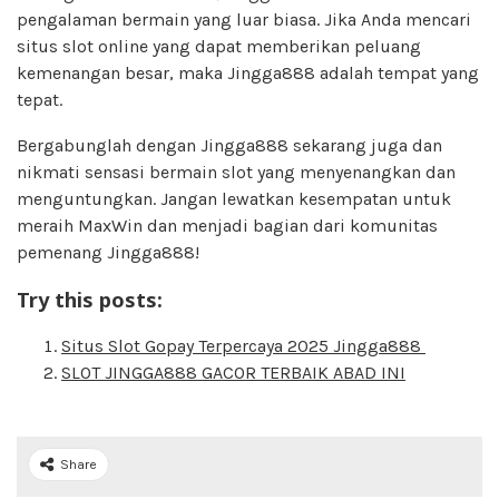
pengalaman bermain yang luar biasa. Jika Anda mencari
situs slot online yang dapat memberikan peluang
kemenangan besar, maka Jingga888 adalah tempat yang
tepat.
Bergabunglah dengan Jingga888 sekarang juga dan
nikmati sensasi bermain slot yang menyenangkan dan
menguntungkan. Jangan lewatkan kesempatan untuk
meraih MaxWin dan menjadi bagian dari komunitas
pemenang Jingga888!
Try this posts:
Situs Slot Gopay Terpercaya 2025 Jingga888
SLOT JINGGA888 GACOR TERBAIK ABAD INI
Share