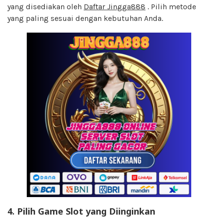
yang disediakan oleh
Daftar Jingga888
. Pilih metode
yang paling sesuai dengan kebutuhan Anda.
4. Pilih Game Slot yang Diinginkan