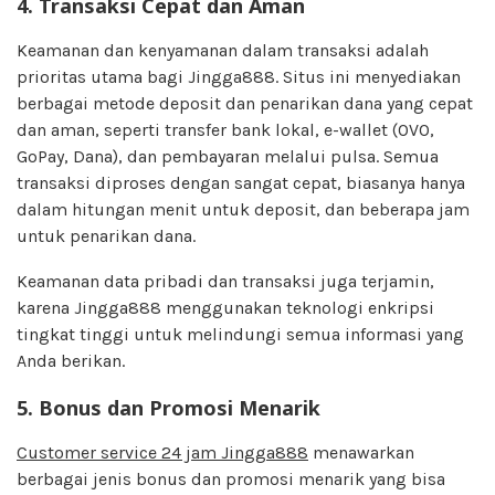
4. Transaksi Cepat dan Aman
Keamanan dan kenyamanan dalam transaksi adalah
prioritas utama bagi Jingga888. Situs ini menyediakan
berbagai metode deposit dan penarikan dana yang cepat
dan aman, seperti transfer bank lokal, e-wallet (OVO,
GoPay, Dana), dan pembayaran melalui pulsa. Semua
transaksi diproses dengan sangat cepat, biasanya hanya
dalam hitungan menit untuk deposit, dan beberapa jam
untuk penarikan dana.
Keamanan data pribadi dan transaksi juga terjamin,
karena Jingga888 menggunakan teknologi enkripsi
tingkat tinggi untuk melindungi semua informasi yang
Anda berikan.
5. Bonus dan Promosi Menarik
Customer service 24 jam Jingga888
menawarkan
berbagai jenis bonus dan promosi menarik yang bisa