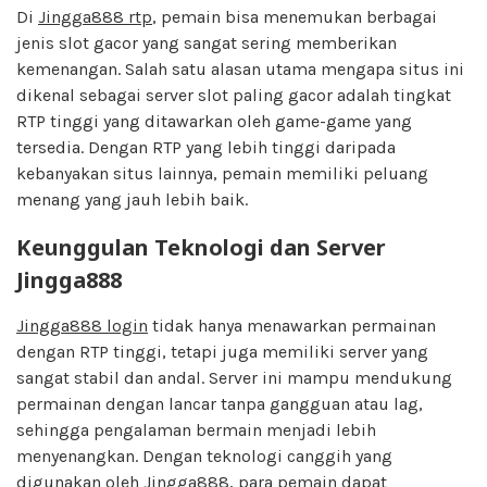
Di
Jingga888 rtp
, pemain bisa menemukan berbagai
jenis slot gacor yang sangat sering memberikan
kemenangan. Salah satu alasan utama mengapa situs ini
dikenal sebagai server slot paling gacor adalah tingkat
RTP tinggi yang ditawarkan oleh game-game yang
tersedia. Dengan RTP yang lebih tinggi daripada
kebanyakan situs lainnya, pemain memiliki peluang
menang yang jauh lebih baik.
Keunggulan Teknologi dan Server
Jingga888
Jingga888 login
tidak hanya menawarkan permainan
dengan RTP tinggi, tetapi juga memiliki server yang
sangat stabil dan andal. Server ini mampu mendukung
permainan dengan lancar tanpa gangguan atau lag,
sehingga pengalaman bermain menjadi lebih
menyenangkan. Dengan teknologi canggih yang
digunakan oleh Jingga888, para pemain dapat