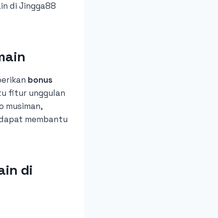
in di Jingga88
main
berikan
bonus
u fitur unggulan
o musiman,
ng dapat membantu
in di