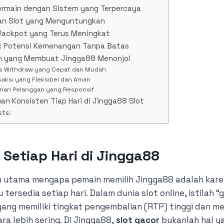
rmain dengan Sistem yang Terpercaya
nan Slot yang Menguntungkan
 Jackpot yang Terus Meningkat
: Potensi Kemenangan Tanpa Batas
n yang Membuat Jingga88 Menonjol
es Withdraw yang Cepat dan Mudah
saksi yang Fleksibel dan Aman
anan Pelanggan yang Responsif
an Konsisten Tiap Hari di Jingga88 Slot
sts:
 Setiap Hari di Jingga88
an utama mengapa pemain memilih Jingga88 adalah kar
 tersedia setiap hari. Dalam dunia slot online, istilah 
yang memiliki tingkat pengembalian (RTP) tinggi dan m
a lebih sering. Di Jingga88,
slot gacor
bukanlah hal ya