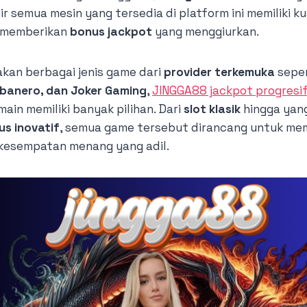
r semua mesin yang tersedia di platform ini memiliki k
g memberikan
bonus jackpot
yang menggiurkan.
kan berbagai jenis game dari
provider terkemuka
sepe
abanero, dan Joker Gaming
,
JINGGA88 jackpot progresi
ain memiliki banyak pilihan. Dari
slot klasik
hingga yan
us inovatif
, semua game tersebut dirancang untuk me
kesempatan menang yang adil.