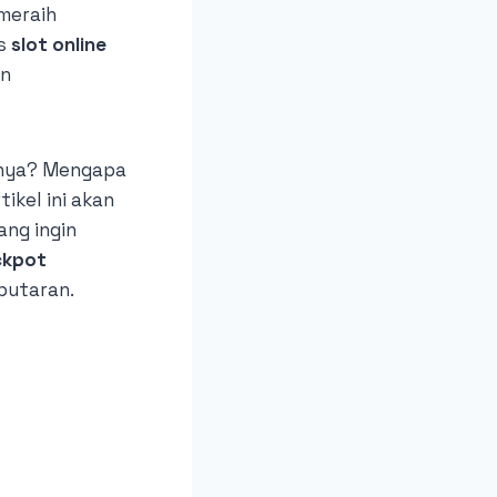
 meraih
us
slot online
in
nnya? Mengapa
ikel ini akan
ang ingin
ckpot
 putaran.