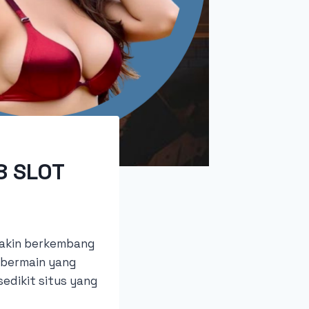
8 SLOT
makin berkembang
 bermain yang
edikit situs yang