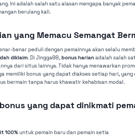
ang. Ini adalah salah satu alasan mengapa banyak pema
angan berulang kali.
ian yang Memacu Semangat Ber
benar-benar peduli dengan pemainnya akan selalu mem
dah diklaim
. Di Jingga88,
bonus harian
adalah salah sat
nya dari situs lainnya. Tidak hanya menawarkan prom
a memiliki bonus yang dapat diakses setiap hari, ya
us bermain tanpa harus khawatir kehabisan modal.
bonus yang dapat dinikmati pema
it 100%
untuk pemain baru dan pemain setia