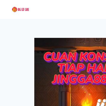
Skip
to
content