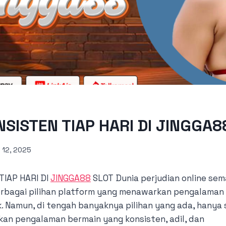
SISTEN TIAP HARI DI JINGGA8
 12, 2025
TIAP HARI DI
JINGGA88
SLOT Dunia perjudian online se
erbagai pilihan platform yang menawarkan pengalaman
k. Namun, di tengah banyaknya pilihan yang ada, hanya s
n pengalaman bermain yang konsisten, adil, dan