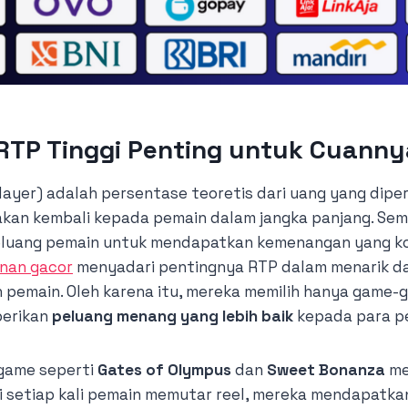
TP Tinggi Penting untuk Cuanny
layer) adalah persentase teoretis dari uang yang dip
kan kembali kepada pemain dalam jangka panjang. Sema
eluang pemain untuk mendapatkan kemenangan yang ko
nan gacor
menyadari pentingnya RTP dalam menarik d
pemain. Oleh karena itu, mereka memilih hanya game
berikan
peluang menang yang lebih baik
kepada para p
 game seperti
Gates of Olympus
dan
Sweet Bonanza
mem
i setiap kali pemain memutar reel, mereka mendapatka